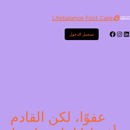
Lifebalance Foot Care
ينكد إن
إنستجرام
فيسبوك
تسجيل الدخول
عفوًا، لكن القادم