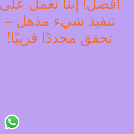
أفضل! إننا نعمل على
تنفيذ شيء مذهل –
تحقق مجددًا قريبًا!